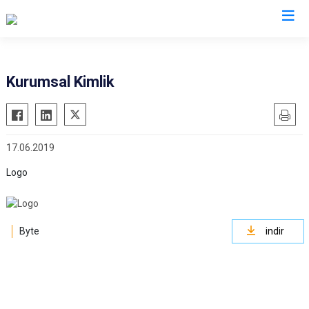
Elazığ
Kurumsal Kimlik
Ağın
Keban
Alacakaya
Kovancılar
17.06.2019
Arıcak
Maden
Baskil
Palu
Logo
Karakoçan
Sivrice
Byte
indir