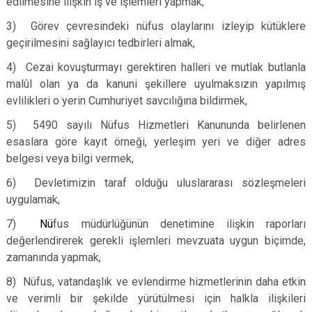
edilmesine ilişkin iş ve işlemleri yapmak,
3) Görev çevresindeki nüfus olaylarını izleyip kütüklere
geçirilmesini sağlayıcı tedbirleri almak,
4) Cezai kovuşturmayı gerektiren halleri ve mutlak butlanla
malûl olan ya da kanuni şekillere uyulmaksızın yapılmış
evlilikleri o yerin Cumhuriyet savcılığına bildirmek,
5) 5490 sayılı Nüfus Hizmetleri Kanununda belirlenen
esaslara göre kayıt örneği, yerleşim yeri ve diğer adres
belgesi veya bilgi vermek,
6) Devletimizin taraf olduğu uluslararası sözleşmeleri
uygulamak,
7)
Nü
fus müdürlüğünün denetimine ilişkin raporları
değerlendirerek gerekli işlemleri mevzuata uygun biçimde,
zamanında yapmak,
8) Nüfus, vatandaşlık ve evlendirme hizmetlerinin daha etkin
ve verimli bir şekilde yürütülmesi için halkla ilişkileri