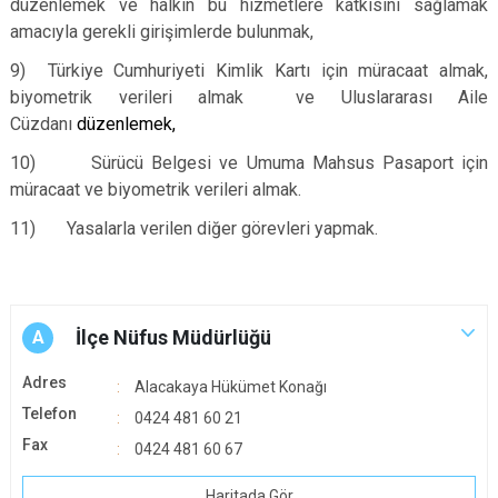
düzenlemek ve halkın bu hizmetlere katkısını sağlamak
amacıyla gerekli girişimlerde bulunmak,
9) Türkiye Cumhuriyeti Kimlik Kartı için müracaat almak,
biyometrik verileri almak ve Uluslararası Aile
Cüzdanı
düzenlemek,
10) Sürücü Belgesi ve Umuma Mahsus Pasaport için
müracaat ve biyometrik verileri almak.
11) Yasalarla verilen diğer görevleri yapmak.
İlçe Nüfus Müdürlüğü
A
Adres
Alacakaya Hükümet Konağı
Telefon
0424 481 60 21
Fax
0424 481 60 67
Haritada Gör