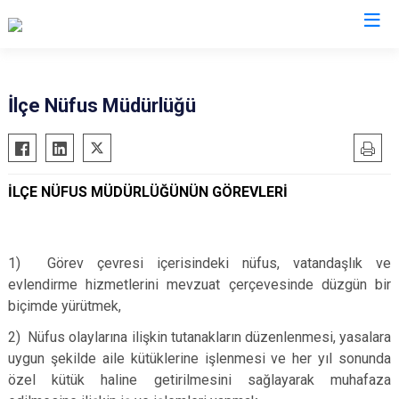
Elazığ
İlçe Nüfus Müdürlüğü
Ağın
Keban
Alacakaya
Kovancılar
İLÇE NÜFUS MÜDÜRLÜĞÜNÜN GÖREVLERİ
Arıcak
Maden
Baskil
Palu
Karakoçan
Sivrice
1) Görev çevresi içerisindeki nüfus, vatandaşlık ve
evlendirme hizmetlerini mevzuat çerçevesinde düzgün bir
biçimde yürütmek,
2) Nüfus olaylarına ilişkin tutanakların düzenlenmesi, yasalara
uygun şekilde aile kütüklerine işlenmesi ve her yıl sonunda
özel kütük haline getirilmesini sağlayarak muhafaza