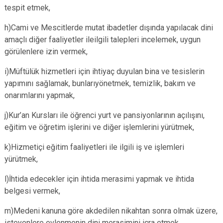
tespit etmek,
h)Cami ve Mescitlerde mutat ibadetler dışında yapılacak dini
amaçlı diğer faaliyetler ileilgili talepleri incelemek, uygun
görülenlere izin vermek,
i)Müftülük hizmetleri için ihtiyaç duyulan bina ve tesislerin
yapımını sağlamak, bunlarıyönetmek, temizlik, bakım ve
onarımlarını yapmak,
j)Kur’an Kursları ile öğrenci yurt ve pansiyonlarının açılışını,
eğitim ve öğretim işlerini ve diğer işlemlerini yürütmek,
k)Hizmetiçi eğitim faaliyetleri ile ilgili iş ve işlemleri
yürütmek,
l)İhtida edecekler için ihtida merasimi yapmak ve ihtida
belgesi vermek,
m)Medeni kanuna göre akdedilen nikahtan sonra olmak üzere,
isteyenlere evlenmenin dini merasimini icra etmek,