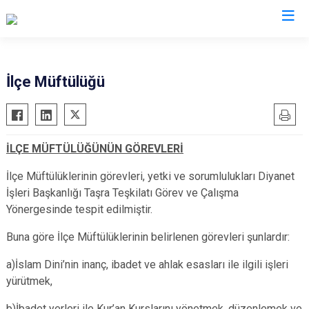
Elazığ
İlçe Müftülüğü
Ağın
Keban
Alacakaya
Kovancılar
İLÇE MÜFTÜLÜĞÜNÜN GÖREVLERİ
Arıcak
Maden
Baskil
Palu
İlçe Müftülüklerinin görevleri, yetki ve sorumlulukları Diyanet
İşleri Başkanlığı Taşra Teşkilatı Görev ve Çalışma
Karakoçan
Sivrice
Yönergesinde tespit edilmiştir.
Buna göre İlçe Müftülüklerinin belirlenen görevleri şunlardır:
a)İslam Dini’nin inanç, ibadet ve ahlak esasları ile ilgili işleri
yürütmek,
b)İbadet yerleri ile Kur’an Kurslarını yönetmek, düzenlemek ve