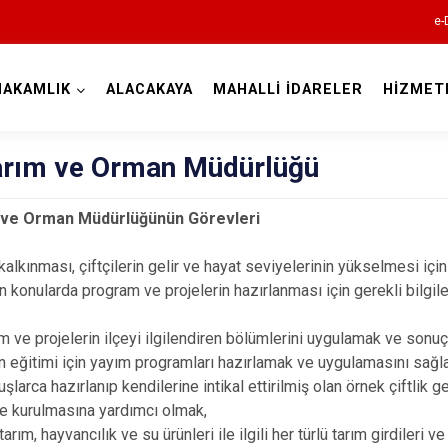
e-
MAKAMLIK
ALACAKAYA
MAHALLİ İDARELER
HİZMET
Elazığ
Tarım ve Orman Müdürlüğü
m ve Orman Müdürlüğünün Görevleri
kalkınması, çiftçilerin gelir ve hayat seviyelerinin yükselmesi iç
en konularda program ve projelerin hazırlanması için gerekli bilgile
ve projelerin ilçeyi ilgilendiren bölümlerini uygulamak ve sonuç
Ağın
n eğitimi için yayım programları hazırlamak ve uygulamasını sağ
Alacakaya
uşlarca hazırlanıp kendilerine intikal ettirilmiş olan örnek çiftlik g
e kurulmasına yardımcı olmak,
Arıcak
arım, hayvancılık ve su ürünleri ile ilgili her türlü tarım girdileri ve