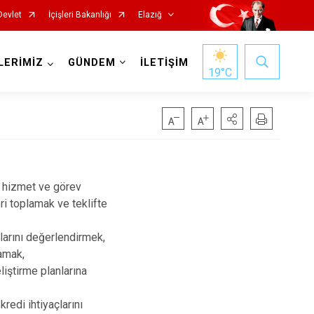
Devlet
İçişleri Bakanlığı
Elazığ
LERİMİZ
GÜNDEM
İLETİŞİM
19
°C
in hizmet ve görev
ri toplamak ve teklifte
larını değerlendirmek,
Keban
lamak,
Kovancılar
eliştirme planlarına
Maden
 kredi ihtiyaçlarını