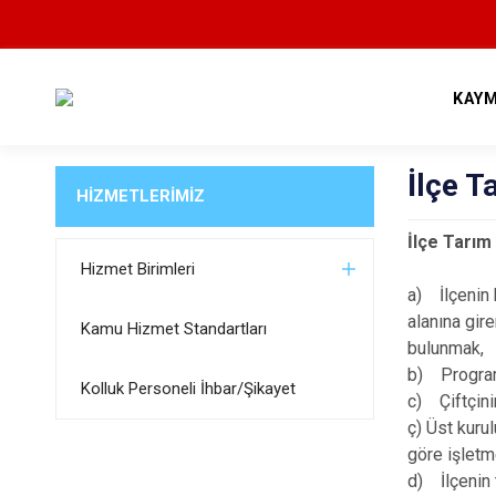
KAY
İlçe 
HİZMETLERİMİZ
İlçe Tarı
Hizmet Birimleri
a) İlçenin 
alanına gir
Kamu Hizmet Standartları
bulunmak,
b) Program 
Kolluk Personeli İhbar/Şikayet
c) Çiftçini
ç) Üst kurul
göre işletm
d) İlçenin t