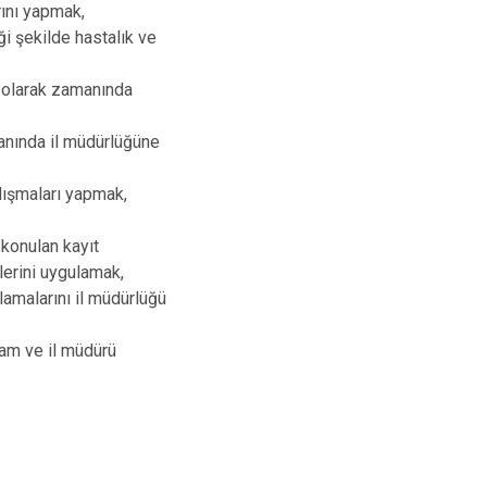
Palu
rını yapmak,
i şekilde hastalık ve
Sivrice
un olarak zamanında
manında il müdürlüğüne
alışmaları yapmak,
 konulan kayıt
lerini uygulamak,
lamalarını il müdürlüğü
kam ve il müdürü