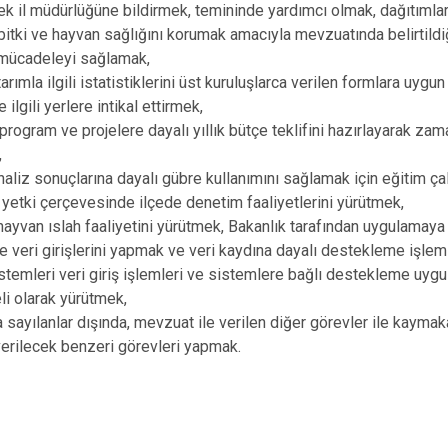
Baskil
ek il müdürlüğüne bildirmek, temininde yardımcı olmak, dağıtımla
itki ve hayvan sağlığını korumak amacıyla mevzuatında belirtildiğ
Karakoçan
a mücadeleyi sağlamak,
arımla ilgili istatistiklerini üst kuruluşlarca verilen formlara uyg
ilgili yerlere intikal ettirmek,
program ve projelere dayalı yıllık bütçe teklifini hazırlayarak za
,
naliz sonuçlarına dayalı gübre kullanımını sağlamak için eğitim ç
yetki çerçevesinde ilçede denetim faaliyetlerini yürütmek,
ü hayvan ıslah faaliyetini yürütmek, Bakanlık tarafından uygulamaya
e veri girişlerini yapmak ve veri kaydına dayalı destekleme işlem
stemleri veri giriş işlemleri ve sistemlere bağlı destekleme uygu
eli olarak yürütmek,
 sayılanlar dışında, mevzuat ile verilen diğer görevler ile kayma
verilecek benzeri görevleri yapmak.