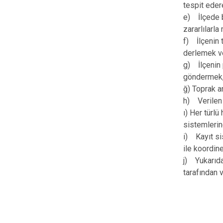
tespit eder
e) İlçede b
zararlılarl
f) İlçenin t
derlemek ve 
g) İlçenin 
göndermek
ğ) Toprak a
h) Verilen 
ı) Her türl
sistemlerin
i) Kayıt si
ile koordin
j) Yukarıda
tarafından 